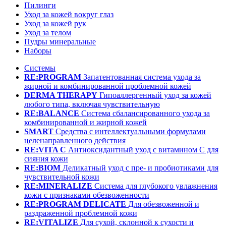
Пилинги
Уход за кожей вокруг глаз
Уход за кожей рук
Уход за телом
Пудры минеральные
Наборы
Системы
RE:PROGRAM
Запатентованная система ухода за
жирной и комбинированной проблемной кожей
DERMA THERAPY
Гипоаллергенный уход за кожей
любого типа, включая чувствительную
RE:BALANCE
Система сбалансированного ухода за
комбинированной и жирной кожей
SMART
Средства с интеллектуальными формулами
целенаправленного действия
RE:VITA C
Антиоксидантный уход с витамином С для
сияния кожи
RE:BIOM
Деликатный уход с пре- и пробиотиками для
чувствительной кожи
RE:MINERALIZE
Система для глубокого увлажнения
кожи с признаками обезвоженности
RE:PROGRAM DELICATE
Для обезвоженной и
раздраженной проблемной кожи
RE:VITALIZE
Для сухой, склонной к сухости и