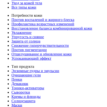
Уход за кожей тела
Все типы кожи
Потребности кожи
Против воспалений и жирного блеска
Профилактика возрастных изменений
Восстановление баланса комбинированной кожи
Увлажнение
Упругость и сияние
Защита от солнца
Снижение гиперчувствительности
Против пигментации
Отшелушивание и обновление кожи
Успокаивающий эффект
Тип продукта
Энзимные пудры и эмульсии
Очищающие гели
Пенки
Демакияж
Тоники-активаторы
Сыворотки
Кремы и флюиды
Солнцезащита
Маски