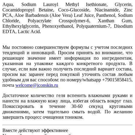
Aqua, Sodium Lauroyl Methyl Isethionate, Glycerin,
Cocamidopropyl Betaine, Coco-Glucoside, Niacinamide, Zinc
PCA, Aloe Barbadensis (Aloe Vera) Leaf Juice, Panthenol, Sodium
Chloride, Polyacrylate Crosspolymer-6, Xanthan Gum,
Ethylhexylglycerin, Phenoxyethanol, Polyquaternium-7, Disodium
EDTA, Lactic Acid.
Мы постоянно совершенствуем формулы с учетом последних
тенденций и инноваций. Просим принять во внимание, что
решающее значение имеет информация по ингредиентам,
указанная на упаковке каждого конкретного продукта. В
случае, если вам важно получить последний вариант состава,
просим вас заранее перед покупкой уточнять состав любым
удобным для вас способом: по номеру/whatsapp +79015858415,
почта
welcome@iconskin.ru
Достаточное количество геля вспенить влажными руками и
нанести на влажную кожу лица, избегая область вокруг глаз.
Помассировать в течение 30-60 секунд круговыми
движениями, затем тщательно смыть водой. По желанию
завершить процесс очищения тоником.
Вместе действуют эффективнее