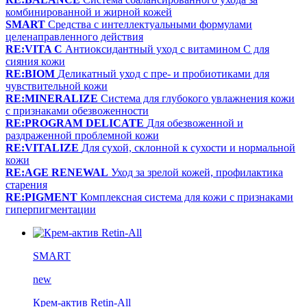
комбинированной и жирной кожей
SMART
Средства с интеллектуальными формулами
целенаправленного действия
RE:VITA C
Антиоксидантный уход с витамином С для
сияния кожи
RE:BIOM
Деликатный уход с пре- и пробиотиками для
чувствительной кожи
RE:MINERALIZE
Система для глубокого увлажнения кожи
с признаками обезвоженности
RE:PROGRAM DELICATE
Для обезвоженной и
раздраженной проблемной кожи
RE:VITALIZE
Для сухой, склонной к сухости и нормальной
кожи
RE:AGE RENEWAL
Уход за зрелой кожей, профилактика
старения
RE:PIGMENT
Комплексная система для кожи с признаками
гиперпигментации
SMART
new
Крем-актив Retin-All