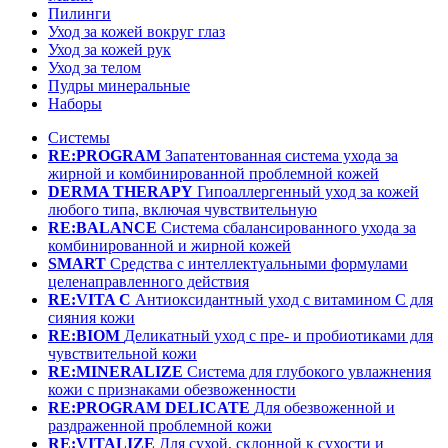
Пилинги
Уход за кожей вокруг глаз
Уход за кожей рук
Уход за телом
Пудры минеральные
Наборы
Системы
RE:PROGRAM
Запатентованная система ухода за
жирной и комбинированной проблемной кожей
DERMA THERAPY
Гипоаллергенный уход за кожей
любого типа, включая чувствительную
RE:BALANCE
Система сбалансированного ухода за
комбинированной и жирной кожей
SMART
Средства с интеллектуальными формулами
целенаправленного действия
RE:VITA C
Антиоксидантный уход с витамином С для
сияния кожи
RE:BIOM
Деликатный уход с пре- и пробиотиками для
чувствительной кожи
RE:MINERALIZE
Система для глубокого увлажнения
кожи с признаками обезвоженности
RE:PROGRAM DELICATE
Для обезвоженной и
раздраженной проблемной кожи
RE:VITALIZE
Для сухой, склонной к сухости и