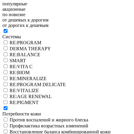
популярные
акционные
по новизне
от дешевых к дорогим
от дорогих к дешевым
Системы
RE:PROGRAM
DERMA THERAPY
RE:BALANCE
SMART
RE:VITA C
RE:BIOM
RE:MINERALIZE
RE:PROGRAM DELICATE
RE:VITALIZE
RE:AGE RENEWAL
RE:PIGMENT
Потребности кожи
Против воспалений и жирного блеска
Профилактика возрастных изменений
Восстановление баланса комбинированной кожи