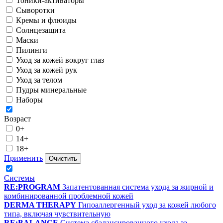
Тоники-активаторы
Сыворотки
Кремы и флюиды
Солнцезащита
Маски
Пилинги
Уход за кожей вокруг глаз
Уход за кожей рук
Уход за телом
Пудры минеральные
Наборы
Возраст
0+
14+
18+
Применить
Очистить
Системы
RE:PROGRAM
Запатентованная система ухода за жирной и
комбинированной проблемной кожей
DERMA THERAPY
Гипоаллергенный уход за кожей любого
типа, включая чувствительную
RE:BALANCE
Система сбалансированного ухода за