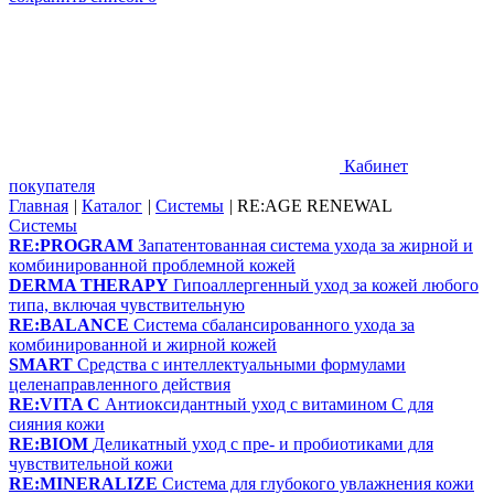
Кабинет
покупателя
Главная
|
Каталог
|
Системы
|
RE:AGE RENEWAL
Системы
RE:PROGRAM
Запатентованная система ухода за жирной и
комбинированной проблемной кожей
DERMA THERAPY
Гипоаллергенный уход за кожей любого
типа, включая чувствительную
RE:BALANCE
Система сбалансированного ухода за
комбинированной и жирной кожей
SMART
Средства с интеллектуальными формулами
целенаправленного действия
RE:VITA C
Антиоксидантный уход с витамином С для
сияния кожи
RE:BIOM
Деликатный уход с пре- и пробиотиками для
чувствительной кожи
RE:MINERALIZE
Система для глубокого увлажнения кожи