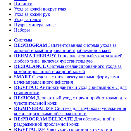
Пилинги
Уход за кожей вокруг глаз
Уход за кожей рук
Уход за телом
Пудры минеральные
Наборы
Системы
RE:PROGRAM
Запатентованная система ухода за
жирной и комбинированной проблемной кожей
DERMA THERAPY
Гипоаллергенный уход за кожей
любого типа, включая чувствительную
RE:BALANCE
Система сбалансированного ухода за
комбинированной и жирной кожей
SMART
Средства с интеллектуальными формулами
целенаправленного действия
RE:VITA C
Антиоксидантный уход с витамином С для
сияния кожи
RE:BIOM
Деликатный уход с пре- и пробиотиками для
чувствительной кожи
RE:MINERALIZE
Система для глубокого увлажнения
кожи с признаками обезвоженности
RE:PROGRAM DELICATE
Для обезвоженной и
раздраженной проблемной кожи
RE:VITALIZE
Для сухой, склонной к сухости и