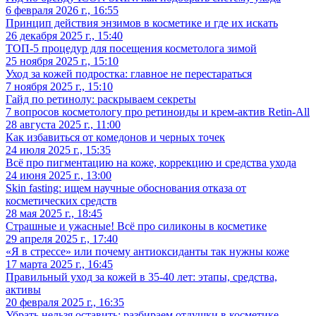
6 февраля 2026 г., 16:55
Принцип действия энзимов в косметике и где их искать
26 декабря 2025 г., 15:40
ТОП-5 процедур для посещения косметолога зимой
25 ноября 2025 г., 15:10
Уход за кожей подростка: главное не перестараться
7 ноября 2025 г., 15:10
Гайд по ретинолу: раскрываем секреты
7 вопросов косметологу про ретиноиды и крем-актив Retin-All
28 августа 2025 г., 11:00
Как избавиться от комедонов и черных точек
24 июля 2025 г., 15:35
Всё про пигментацию на коже, коррекцию и средства ухода
24 июня 2025 г., 13:00
Skin fasting: ищем научные обоснования отказа от
косметических средств
28 мая 2025 г., 18:45
Страшные и ужасные! Всё про силиконы в косметике
29 апреля 2025 г., 17:40
«Я в стрессе» или почему антиоксиданты так нужны коже
17 марта 2025 г., 16:45
Правильный уход за кожей в 35-40 лет: этапы, средства,
активы
20 февраля 2025 г., 16:35
Убрать нельзя оставить: разбираем отдушки в косметике