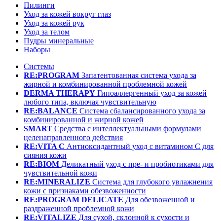
Пилинги
Уход за кожей вокруг глаз
Уход за кожей рук
Уход за телом
Пудры минеральные
Наборы
Системы
RE:PROGRAM
Запатентованная система ухода за
жирной и комбинированной проблемной кожей
DERMA THERAPY
Гипоаллергенный уход за кожей
любого типа, включая чувствительную
RE:BALANCE
Система сбалансированного ухода за
комбинированной и жирной кожей
SMART
Средства с интеллектуальными формулами
целенаправленного действия
RE:VITA C
Антиоксидантный уход с витамином С для
сияния кожи
RE:BIOM
Деликатный уход с пре- и пробиотиками для
чувствительной кожи
RE:MINERALIZE
Система для глубокого увлажнения
кожи с признаками обезвоженности
RE:PROGRAM DELICATE
Для обезвоженной и
раздраженной проблемной кожи
RE:VITALIZE
Для сухой, склонной к сухости и