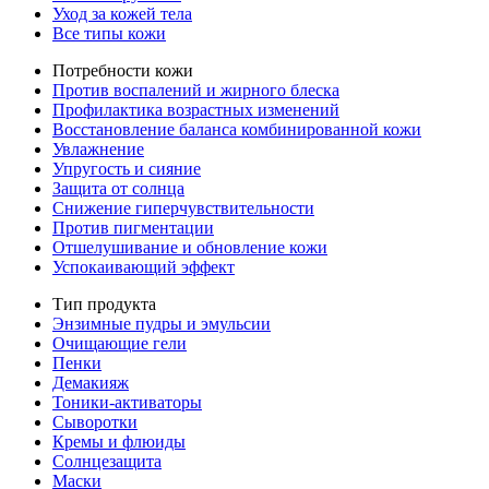
Уход за кожей тела
Все типы кожи
Потребности кожи
Против воспалений и жирного блеска
Профилактика возрастных изменений
Восстановление баланса комбинированной кожи
Увлажнение
Упругость и сияние
Защита от солнца
Снижение гиперчувствительности
Против пигментации
Отшелушивание и обновление кожи
Успокаивающий эффект
Тип продукта
Энзимные пудры и эмульсии
Очищающие гели
Пенки
Демакияж
Тоники-активаторы
Сыворотки
Кремы и флюиды
Солнцезащита
Маски