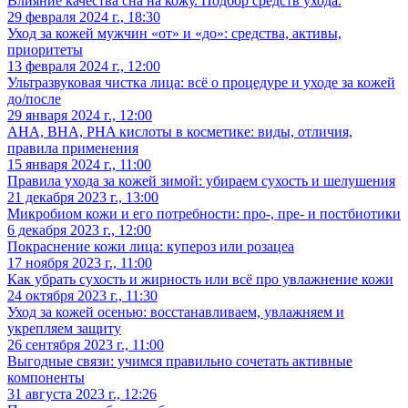
Влияние качества сна на кожу. Подбор средств ухода.
29 февраля 2024 г., 18:30
Уход за кожей мужчин «от» и «до»: средства, активы,
приоритеты
13 февраля 2024 г., 12:00
Ультразвуковая чистка лица: всё о процедуре и уходе за кожей
до/после
29 января 2024 г., 12:00
AHA, BHA, PHA кислоты в косметике: виды, отличия,
правила применения
15 января 2024 г., 11:00
Правила ухода за кожей зимой: убираем сухость и шелушения
21 декабря 2023 г., 13:00
Микробиом кожи и его потребности: про-, пре- и постбиотики
6 декабря 2023 г., 12:00
Покраснение кожи лица: купероз или розацеа
17 ноября 2023 г., 11:00
Как убрать сухость и жирность или всё про увлажнение кожи
24 октября 2023 г., 11:30
Уход за кожей осенью: восстанавливаем, увлажняем и
укрепляем защиту
26 сентября 2023 г., 11:00
Выгодные связи: учимся правильно сочетать активные
компоненты
31 августа 2023 г., 12:26