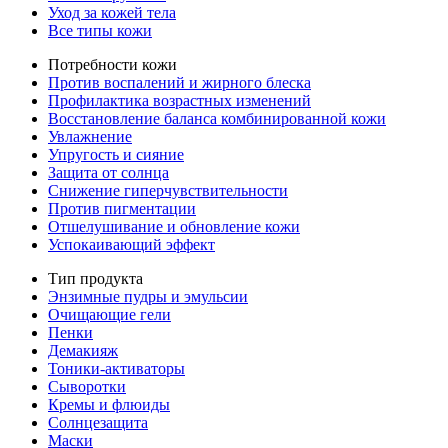
Уход за кожей тела
Все типы кожи
Потребности кожи
Против воспалений и жирного блеска
Профилактика возрастных изменений
Восстановление баланса комбинированной кожи
Увлажнение
Упругость и сияние
Защита от солнца
Снижение гиперчувствительности
Против пигментации
Отшелушивание и обновление кожи
Успокаивающий эффект
Тип продукта
Энзимные пудры и эмульсии
Очищающие гели
Пенки
Демакияж
Тоники-активаторы
Сыворотки
Кремы и флюиды
Солнцезащита
Маски