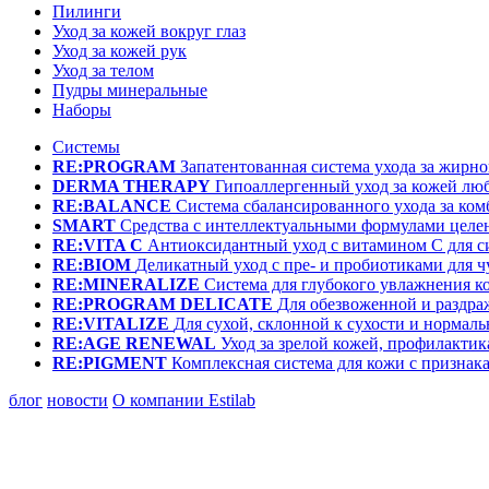
Пилинги
Уход за кожей вокруг глаз
Уход за кожей рук
Уход за телом
Пудры минеральные
Наборы
Системы
RE:PROGRAM
Запатентованная система ухода за жир
DERMA THERAPY
Гипоаллергенный уход за кожей лю
RE:BALANCE
Система сбалансированного ухода за ко
SMART
Средства с интеллектуальными формулами целе
RE:VITA C
Антиоксидантный уход с витамином С для с
RE:BIOM
Деликатный уход с пре- и пробиотиками для 
RE:MINERALIZE
Система для глубокого увлажнения к
RE:PROGRAM DELICATE
Для обезвоженной и раздр
RE:VITALIZE
Для сухой, склонной к сухости и нормал
RE:AGE RENEWAL
Уход за зрелой кожей, профилактик
RE:PIGMENT
Комплексная система для кожи с призна
блог
новости
О компании Estilab