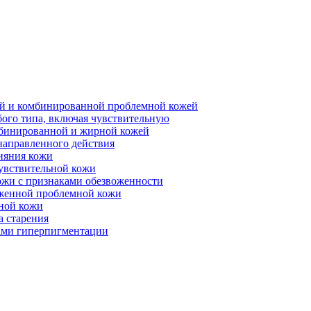
ной и комбинированной проблемной кожей
бого типа, включая чувствительную
мбинированной и жирной кожей
направленного действия
ияния кожи
чувствительной кожи
ожи с признаками обезвоженности
аженной проблемной кожи
ьной кожи
а старения
ками гиперпигментации