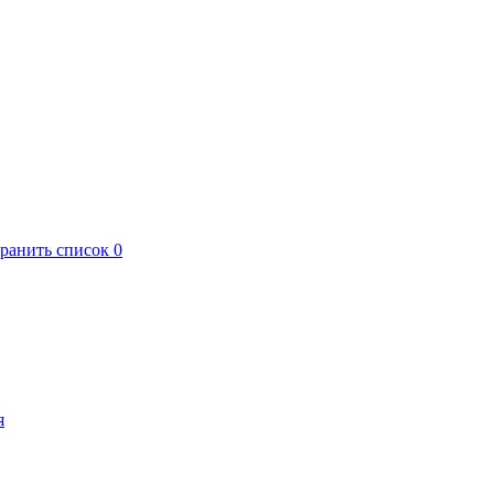
хранить список
0
я