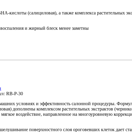
ВНА-кислоты (салициловая), а также комплекса растительных э
, воспаления и жирный блеск менее заметны
и
ул:
RB-P-30
ашних условиях и эффективность салонной процедуры. Формула
вая) дополнены комплексом растительных экстрактов (черники, 
 мягкое воздействие, направленное на многоуровневую коррекц
шелушивание поверхностного слоя ороговевших клеток дает ста