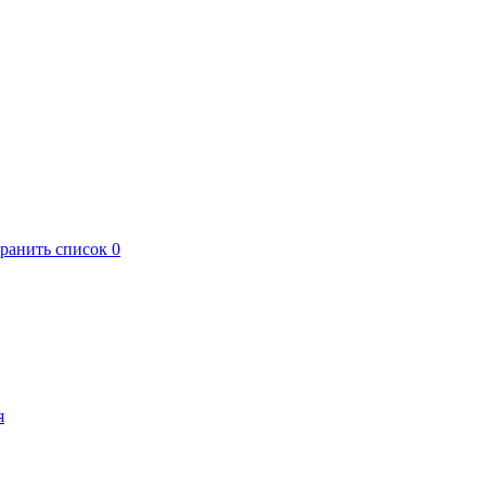
хранить список
0
я