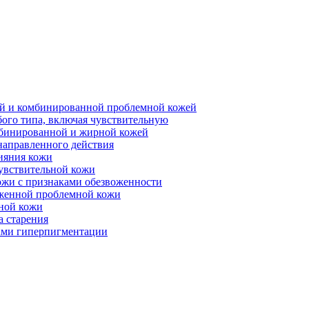
ной и комбинированной проблемной кожей
бого типа, включая чувствительную
мбинированной и жирной кожей
направленного действия
ияния кожи
чувствительной кожи
ожи с признаками обезвоженности
аженной проблемной кожи
ьной кожи
а старения
ками гиперпигментации