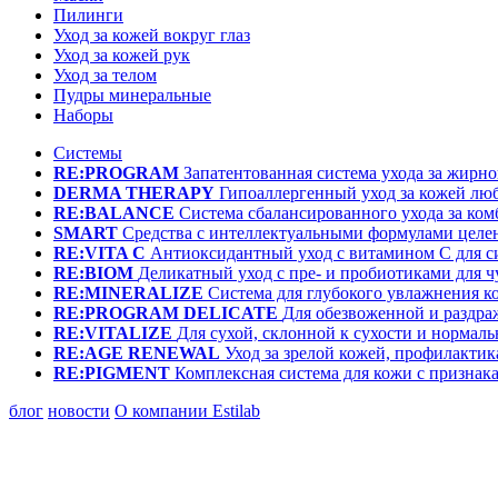
Пилинги
Уход за кожей вокруг глаз
Уход за кожей рук
Уход за телом
Пудры минеральные
Наборы
Системы
RE:PROGRAM
Запатентованная система ухода за жир
DERMA THERAPY
Гипоаллергенный уход за кожей лю
RE:BALANCE
Система сбалансированного ухода за ко
SMART
Средства с интеллектуальными формулами целе
RE:VITA C
Антиоксидантный уход с витамином С для с
RE:BIOM
Деликатный уход с пре- и пробиотиками для 
RE:MINERALIZE
Система для глубокого увлажнения к
RE:PROGRAM DELICATE
Для обезвоженной и раздр
RE:VITALIZE
Для сухой, склонной к сухости и нормал
RE:AGE RENEWAL
Уход за зрелой кожей, профилактик
RE:PIGMENT
Комплексная система для кожи с призна
блог
новости
О компании Estilab