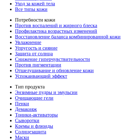
Уход за кожей тела
Все типы кожи
Потребности кожи
Против воспалений и жирного блеска
Профилактика возрастных изменений
Восстановление баланса комбинированной кожи
Увлажнение
Упругость и сияние
Защита от солнца
Снижение гиперчувствительности
Против пигментации
Отшелушивание и обновление кожи
Успокаивающий эффект
Тип продукта
Энзимные пудры и эмульсии
Очищающие гели
Пенки
Демакияж
Тоники-активаторы
Сыворотки
Кремы и флюиды
Солнцезащита
Маски