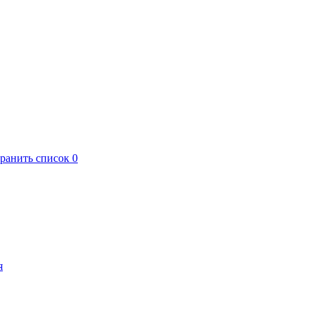
хранить список
0
я