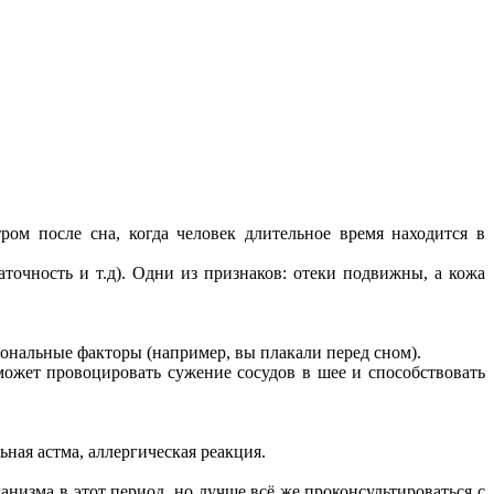
ом после сна, когда человек длительное время находится в
точность и т.д). Одни из признаков: отеки подвижны, а кожа
иональные факторы (например, вы плакали перед сном).
может провоцировать сужение сосудов в шее и способствовать
ная астма, аллергическая реакция.
низма в этот период, но лучше всё же проконсультироваться с