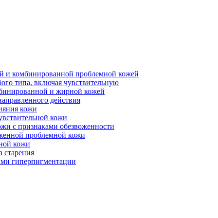
ной и комбинированной проблемной кожей
бого типа, включая чувствительную
мбинированной и жирной кожей
направленного действия
ияния кожи
чувствительной кожи
ожи с признаками обезвоженности
аженной проблемной кожи
ьной кожи
а старения
ками гиперпигментации