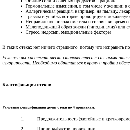
Обилие соли и соленых продуктов в рационе
Гормональные изменения, в том числе у женщин в 
Аллергическая реакция, например, на пыльцу, лека
Травмы и ушибы, которые провоцируют локальную
Неправильное положение тела и головы во время с
Малоподвижный образ жизни (гиподинамия) или сл
Стресс, недосып, эмоциональные факторы
В таких отеках нет ничего страшного, потому что исправить 
Если же вы систематически сталкиваетесь с сильными отека
игнорировать. Необходимо обратиться к врачу и пройти обследо
Классификация отеков
Условная классификация делит отеки по 4 признакам:
Продолжительность (застойные и кратковрем
Причина/фактор провокации