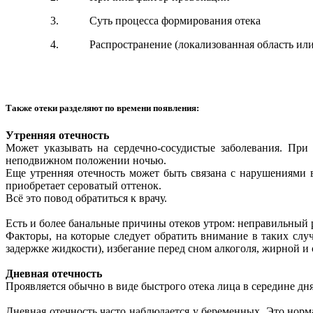
Суть процесса формирования отека
Распространение (локализованная область ил
Также отеки разделяют по времени появления:
Утренняя отечность
Может указывать на сердечно-сосудистые заболевания. При
неподвижном положении ночью.
Еще утренняя отечность может быть связана с нарушениями в
приобретает сероватый оттенок.
Всё это повод обратиться к врачу.
Есть и более банальные причины отеков утром: неправильный р
Факторы, на которые следует обратить внимание в таких слу
задержке жидкости), избегание перед сном алкоголя, жирной и
Дневная отечность
Проявляется обычно в виде быстрого отека лица в середине дн
Дневная отечность часто наблюдается у беременных. Это норм