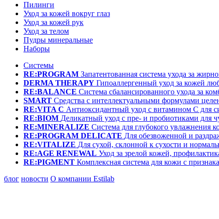
Пилинги
Уход за кожей вокруг глаз
Уход за кожей рук
Уход за телом
Пудры минеральные
Наборы
Системы
RE:PROGRAM
Запатентованная система ухода за жир
DERMA THERAPY
Гипоаллергенный уход за кожей лю
RE:BALANCE
Система сбалансированного ухода за ко
SMART
Средства с интеллектуальными формулами целе
RE:VITA C
Антиоксидантный уход с витамином С для с
RE:BIOM
Деликатный уход с пре- и пробиотиками для 
RE:MINERALIZE
Система для глубокого увлажнения к
RE:PROGRAM DELICATE
Для обезвоженной и раздр
RE:VITALIZE
Для сухой, склонной к сухости и нормал
RE:AGE RENEWAL
Уход за зрелой кожей, профилактик
RE:PIGMENT
Комплексная система для кожи с призна
блог
новости
О компании Estilab