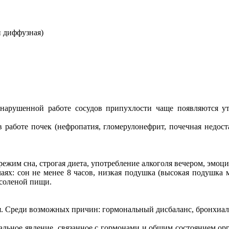
и диффузная)
 нарушенной работе сосудов припухлости чаще появляются утр
 работе почек (нефропатия, гломерулонефрит, почечная недоста
ежим сна, строгая диета, употребление алкоголя вечером, эмоц
чаях: сон не менее 8 часов, низкая подушка (высокая подушка 
 соленой пищи.
я. Среди возможных причин: гормональный дисбаланс, бронхиаль
альное явление, связанное с гормонами и общим состоянием орга