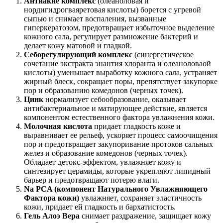
Антиакне комплекс
(олеаноловая и
нордигидрогваяретовая кислоты) борется с угревой
сыпью и снимает воспаления, вызванные
гиперкератозом, предотвращает избыточное выделение
кожного сала, регулирует размножение бактерий и
делает кожу матовой и гладкой.
Себорегулирующий комплекс
(синергетическое
сочетание экстракта энантия хлоранта и олеаноловаой
кислоты) уменьшает выработку кожного сала, устраняет
жирный блеск, сокращает поры, препятствует закупорке
пор и образованию комедонов (черных точек).
Цинк
нормализует себообразование, оказывает
антибактериальное и матирующее действие, является
компонентом естественного фактора увлажнения кожи.
Молочная кислота
придает гладкость коже и
выравнивает ее рельеф, ускоряет процесс самоочищения
пор и предотвращает закупоривание протоков сальных
желез и образование комедонов (черных точек).
Обладает детокс-эффектом, увлажняет кожу и
синтезирует церамиды, которые укрепляют липидный
барьер и предотвращают потерю влаги.
Na PCA (компонент Натурального Увлажняющего
Фактора кожи)
увлажняет, сохраняет эластичность
кожи, придает ей гладкость и бархатистость.
Гель Алоэ Вера
снимает раздражение, защищает кожу