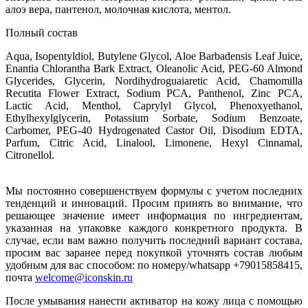
алоэ вера, пантенол, молочная кислота, ментол.
Полный состав
Aqua, Isopentyldiol, Butylene Glycol, Aloe Barbadensis Leaf Juice,
Enantia Chlorantha Bark Extract, Oleanolic Acid, PEG-60 Almond
Glycerides, Glycerin, Nordihydroguaiaretic Acid, Chamomilla
Recutita Flower Extract, Sodium PCA, Panthenol, Zinc PCA,
Lactic Acid, Menthol, Caprylyl Glycol, Phenoxyethanol,
Ethylhexylglycerin, Potassium Sorbate, Sodium Benzoate,
Carbomer, PEG-40 Hydrogenated Castor Oil, Disodium EDTA,
Parfum, Citric Acid, Linalool, Limonene, Hexyl Сinnamal,
Citronellol.
Мы постоянно совершенствуем формулы с учетом последних
тенденций и инноваций. Просим принять во внимание, что
решающее значение имеет информация по ингредиентам,
указанная на упаковке каждого конкретного продукта. В
случае, если вам важно получить последний вариант состава,
просим вас заранее перед покупкой уточнять состав любым
удобным для вас способом: по номеру/whatsapp +79015858415,
почта
welcome@iconskin.ru
После умывания нанести активатор на кожу лица с помощью