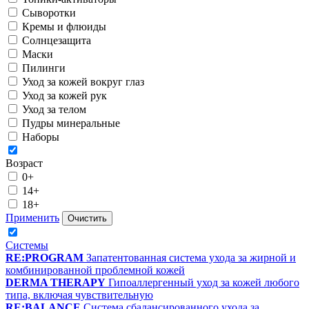
Сыворотки
Кремы и флюиды
Солнцезащита
Маски
Пилинги
Уход за кожей вокруг глаз
Уход за кожей рук
Уход за телом
Пудры минеральные
Наборы
Возраст
0+
14+
18+
Применить
Очистить
Системы
RE:PROGRAM
Запатентованная система ухода за жирной и
комбинированной проблемной кожей
DERMA THERAPY
Гипоаллергенный уход за кожей любого
типа, включая чувствительную
RE:BALANCE
Система сбалансированного ухода за