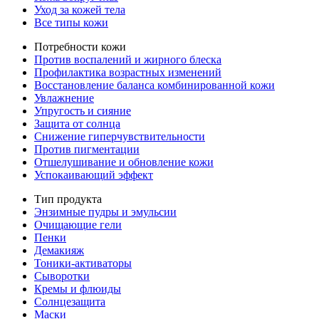
Уход за кожей тела
Все типы кожи
Потребности кожи
Против воспалений и жирного блеска
Профилактика возрастных изменений
Восстановление баланса комбинированной кожи
Увлажнение
Упругость и сияние
Защита от солнца
Снижение гиперчувствительности
Против пигментации
Отшелушивание и обновление кожи
Успокаивающий эффект
Тип продукта
Энзимные пудры и эмульсии
Очищающие гели
Пенки
Демакияж
Тоники-активаторы
Сыворотки
Кремы и флюиды
Солнцезащита
Маски