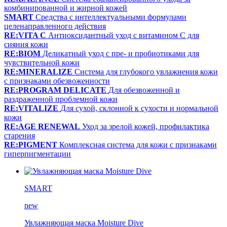
комбинированной и жирной кожей
SMART
Средства с интеллектуальными формулами
целенаправленного действия
RE:VITA C
Антиоксидантный уход с витамином С для
сияния кожи
RE:BIOM
Деликатный уход с пре- и пробиотиками для
чувствительной кожи
RE:MINERALIZE
Система для глубокого увлажнения кожи
с признаками обезвоженности
RE:PROGRAM DELICATE
Для обезвоженной и
раздраженной проблемной кожи
RE:VITALIZE
Для сухой, склонной к сухости и нормальной
кожи
RE:AGE RENEWAL
Уход за зрелой кожей, профилактика
старения
RE:PIGMENT
Комплексная система для кожи с признаками
гиперпигментации
SMART
new
Увлажняющая маска Moisture Dive