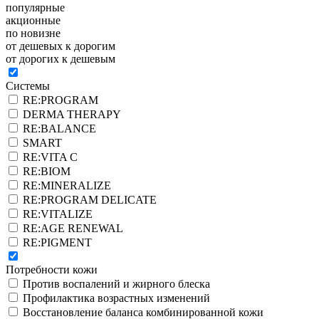
популярные
акционные
по новизне
от дешевых к дорогим
от дорогих к дешевым
Системы
RE:PROGRAM
DERMA THERAPY
RE:BALANCE
SMART
RE:VITA C
RE:BIOM
RE:MINERALIZE
RE:PROGRAM DELICATE
RE:VITALIZE
RE:AGE RENEWAL
RE:PIGMENT
Потребности кожи
Против воспалений и жирного блеска
Профилактика возрастных изменений
Восстановление баланса комбинированной кожи