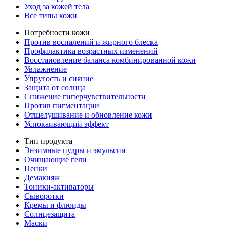
Уход за кожей тела
Все типы кожи
Потребности кожи
Против воспалений и жирного блеска
Профилактика возрастных изменений
Восстановление баланса комбинированной кожи
Увлажнение
Упругость и сияние
Защита от солнца
Снижение гиперчувствительности
Против пигментации
Отшелушивание и обновление кожи
Успокаивающий эффект
Тип продукта
Энзимные пудры и эмульсии
Очищающие гели
Пенки
Демакияж
Тоники-активаторы
Сыворотки
Кремы и флюиды
Солнцезащита
Маски