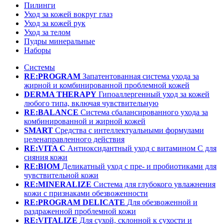
Пилинги
Уход за кожей вокруг глаз
Уход за кожей рук
Уход за телом
Пудры минеральные
Наборы
Системы
RE:PROGRAM
Запатентованная система ухода за
жирной и комбинированной проблемной кожей
DERMA THERAPY
Гипоаллергенный уход за кожей
любого типа, включая чувствительную
RE:BALANCE
Система сбалансированного ухода за
комбинированной и жирной кожей
SMART
Средства с интеллектуальными формулами
целенаправленного действия
RE:VITA C
Антиоксидантный уход с витамином С для
сияния кожи
RE:BIOM
Деликатный уход с пре- и пробиотиками для
чувствительной кожи
RE:MINERALIZE
Система для глубокого увлажнения
кожи с признаками обезвоженности
RE:PROGRAM DELICATE
Для обезвоженной и
раздраженной проблемной кожи
RE:VITALIZE
Для сухой, склонной к сухости и