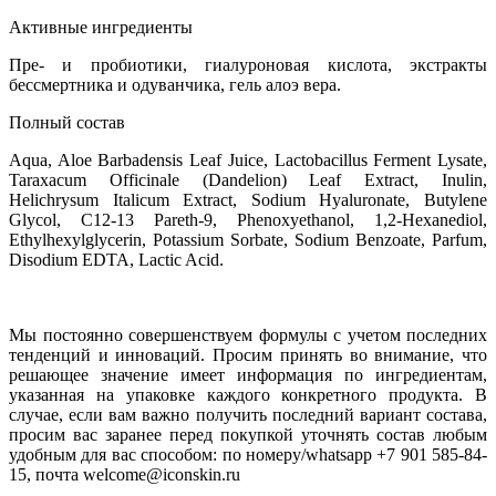
Активные ингредиенты
Пре- и пробиотики, гиалуроновая кислота, экстракты
бессмертника и одуванчика, гель алоэ вера.
Полный состав
Aqua, Aloe Barbadensis Leaf Juice, Lactobacillus Ferment Lysate,
Taraxacum Officinale (Dandelion) Leaf Extract, Inulin,
Helichrysum Italicum Extract, Sodium Hyaluronate, Butylene
Glycol, С12-13 Pareth-9, Phenoxyethanol, 1,2-Hexanediol,
Ethylhexylglycerin, Potassium Sorbate, Sodium Benzoate, Parfum,
Disodium EDTA, Lactic Acid.
Мы постоянно совершенствуем формулы с учетом последних
тенденций и инноваций. Просим принять во внимание, что
решающее значение имеет информация по ингредиентам,
указанная на упаковке каждого конкретного продукта. В
случае, если вам важно получить последний вариант состава,
просим вас заранее перед покупкой уточнять состав любым
удобным для вас способом: по номеру/whatsapp +7 901 585-84-
15, почта welcome@iconskin.ru