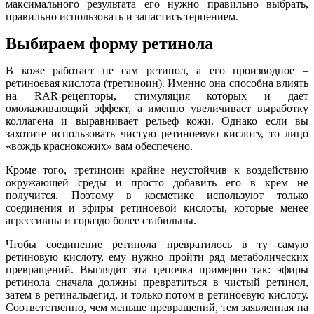
максимального результата его нужно правильно выбрать,
правильно использовать и запастись терпением.
Выбираем форму ретинола
В коже работает не сам ретинол, а его производное –
ретиноевая кислота (третиноин). Именно она способна влиять
на RAR-рецепторы, стимуляция которых и дает
омолаживающий эффект, а именно увеличивает выработку
коллагена и выравнивает рельеф кожи. Однако если вы
захотите использовать чистую ретиноевую кислоту, то лицо
«вождь краснокожих» вам обеспечено.
Кроме того, третиноин крайне неустойчив к воздействию
окружающей среды и просто добавить его в крем не
получится. Поэтому в косметике используют только
соединения и эфиры ретиноевой кислоты, которые менее
агрессивны и гораздо более стабильны.
Чтобы соединение ретинола превратилось в ту самую
ретиновую кислоту, ему нужно пройти ряд метаболических
превращений. Выглядит эта цепочка примерно так: эфиры
ретинола сначала должны превратиться в чистый ретинол,
затем в ретинальдегид, и только потом в ретиноевую кислоту.
Соответственно, чем меньше превращений, тем заявленная на