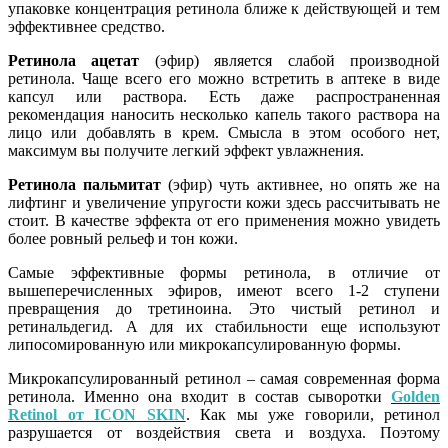
упаковке концентрация ретинола ближе к действующей и тем
эффективнее средство.
Ретинола ацетат
(эфир) является слабой производной
ретинола. Чаще всего его можно встретить в аптеке в виде
капсул или раствора. Есть даже распространенная
рекомендация наносить несколько капель такого раствора на
лицо или добавлять в крем. Смысла в этом особого нет,
максимум вы получите легкий эффект увлажнения.
Ретинола пальмитат
(эфир) чуть активнее, но опять же на
лифтинг и увеличение упругости кожи здесь рассчитывать не
стоит. В качестве эффекта от его применения можно увидеть
более ровный рельеф и тон кожи.
Самые эффективные формы ретинола, в отличие от
вышеперечисленных эфиров, имеют всего 1-2 ступени
превращения до третиноина. Это чистый ретинол и
ретинальдегид. А для их стабильности еще используют
липосомированную или микрокапсулированную формы.
Микрокапсулированный ретинол
–
самая современная форма
ретинола. Именно она входит в состав сыворотки
Golden
Retinol от ICON SKIN
. Как мы уже говорили, ретинол
разрушается от воздействия света и воздуха. Поэтому