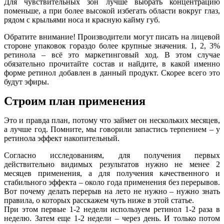
Для чувствительных зон лучше выбрать концентрацию
поменьше, а при более высокой избегать области вокруг глаз,
рядом с крыльями носа и красную кайму губ.
Обратите внимание! Производители могут писать на лицевой
стороне упаковок гораздо более крупные значения. 1, 2, 3%
ретинола – всё это маркетинговый ход. В этом случае
обязательно прочитайте состав и найдите, в какой именно
форме ретинол добавлен в данный продукт. Скорее всего это
будут эфиры.
Строим план применения
Это и правда план, потому что займет он нескольких месяцев,
а лучше год. Помните, мы говорили запастись терпением
–
у
ретинола эффект накопительный.
Согласно исследованиям, для получения первых
действительно видимых результатов нужно не менее 2
месяцев применения, а для получения качественного и
стабильного эффекта
–
около года применения без перерывов.
Вот почему делать перерыв на лето не нужно – нужно знать
правила, о которых расскажем чуть ниже в этой статье.
При этом первые 1-2 недели используем ретинол 1-2 раза в
неделю. Затем еще 1-2 недели
–
через день. И только потом