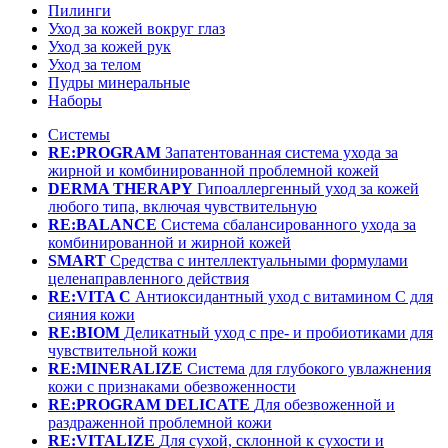
Пилинги
Уход за кожей вокруг глаз
Уход за кожей рук
Уход за телом
Пудры минеральные
Наборы
Системы
RE:PROGRAM
Запатентованная система ухода за
жирной и комбинированной проблемной кожей
DERMA THERAPY
Гипоаллергенный уход за кожей
любого типа, включая чувствительную
RE:BALANCE
Система сбалансированного ухода за
комбинированной и жирной кожей
SMART
Средства с интеллектуальными формулами
целенаправленного действия
RE:VITA C
Антиоксидантный уход с витамином С для
сияния кожи
RE:BIOM
Деликатный уход с пре- и пробиотиками для
чувствительной кожи
RE:MINERALIZE
Система для глубокого увлажнения
кожи с признаками обезвоженности
RE:PROGRAM DELICATE
Для обезвоженной и
раздраженной проблемной кожи
RE:VITALIZE
Для сухой, склонной к сухости и