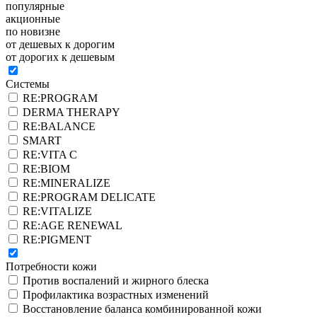
популярные
акционные
по новизне
от дешевых к дорогим
от дорогих к дешевым
Системы
RE:PROGRAM
DERMA THERAPY
RE:BALANCE
SMART
RE:VITA C
RE:BIOM
RE:MINERALIZE
RE:PROGRAM DELICATE
RE:VITALIZE
RE:AGE RENEWAL
RE:PIGMENT
Потребности кожи
Против воспалений и жирного блеска
Профилактика возрастных изменений
Восстановление баланса комбинированной кожи