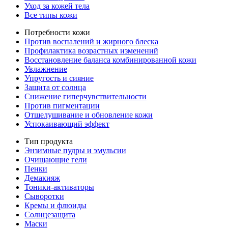
Уход за кожей тела
Все типы кожи
Потребности кожи
Против воспалений и жирного блеска
Профилактика возрастных изменений
Восстановление баланса комбинированной кожи
Увлажнение
Упругость и сияние
Защита от солнца
Снижение гиперчувствительности
Против пигментации
Отшелушивание и обновление кожи
Успокаивающий эффект
Тип продукта
Энзимные пудры и эмульсии
Очищающие гели
Пенки
Демакияж
Тоники-активаторы
Сыворотки
Кремы и флюиды
Солнцезащита
Маски