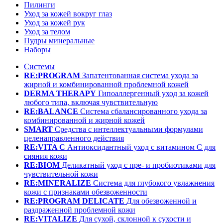
Пилинги
Уход за кожей вокруг глаз
Уход за кожей рук
Уход за телом
Пудры минеральные
Наборы
Системы
RE:PROGRAM
Запатентованная система ухода за
жирной и комбинированной проблемной кожей
DERMA THERAPY
Гипоаллергенный уход за кожей
любого типа, включая чувствительную
RE:BALANCE
Система сбалансированного ухода за
комбинированной и жирной кожей
SMART
Средства с интеллектуальными формулами
целенаправленного действия
RE:VITA C
Антиоксидантный уход с витамином С для
сияния кожи
RE:BIOM
Деликатный уход с пре- и пробиотиками для
чувствительной кожи
RE:MINERALIZE
Система для глубокого увлажнения
кожи с признаками обезвоженности
RE:PROGRAM DELICATE
Для обезвоженной и
раздраженной проблемной кожи
RE:VITALIZE
Для сухой, склонной к сухости и