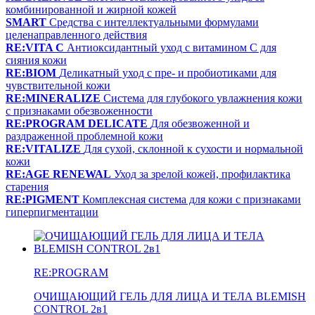
комбинированной и жирной кожей
SMART
Средства с интеллектуальными формулами
целенаправленного действия
RE:VITA C
Антиоксидантный уход с витамином С для
сияния кожи
RE:BIOM
Деликатный уход с пре- и пробиотиками для
чувствительной кожи
RE:MINERALIZE
Система для глубокого увлажнения кожи
с признаками обезвоженности
RE:PROGRAM DELICATE
Для обезвоженной и
раздраженной проблемной кожи
RE:VITALIZE
Для сухой, склонной к сухости и нормальной
кожи
RE:AGE RENEWAL
Уход за зрелой кожей, профилактика
старения
RE:PIGMENT
Комплексная система для кожи с признаками
гиперпигментации
RE:PROGRAM
ОЧИЩАЮЩИЙ ГЕЛЬ ДЛЯ ЛИЦА И ТЕЛА BLEMISH
CONTROL 2в1