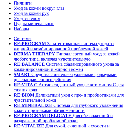
Пилинги
Уход за кожей вокруг глаз
Уход за кожей рук
Уход за телом
Пудры минеральные
Наборы
Системы
RE:PROGRAM
Запатентованная система ухода за
жирной и комбинированной проблемной кожей
DERMA THERAPY
Гипоаллергенный уход за кожей
любого типа, включая чувствительную
RE:BALANCE
Система сбалансированного ухода за
комбинированной и жирной кожей
SMART
Средства с интеллектуальными формулами
целенаправленного действия
RE:VITA C
Антиоксидантный уход с витамином С для
сияния кожи
RE:BIOM
Деликатный уход с пре- и пробиотиками для
чувствительной кожи
RE:MINERALIZE
Система для глубокого увлажнения
кожи с признаками обезвоженности
RE:PROGRAM DELICATE
Для обезвоженной и
раздраженной проблемной кожи
RE:VITALIZE
Для сухой, склонной к сухости и