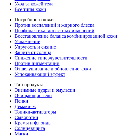
Уход за кожей тела
Все типы кожи
Потребности кожи
Против воспалений и жирного блеска
Профилактика возрастных изменений
Восстановление баланса комбинированной кожи
Увлажнение
Упругость и сияние
Защита от солнца
Снижение гиперчувствительности
Против пигментации
Отшелушивание и обновление кожи
Успокаивающий эффект
Тип продукта
Энзимные пудры и эмульсии
Очищающие гели
Пенки
Демакияж
Тоники-активаторы
Сыворотки
Кремы и флюиды
Солнцезащита
Маски