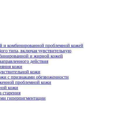
ной и комбинированной проблемной кожей
бого типа, включая чувствительную
мбинированной и жирной кожей
направленного действия
ияния кожи
чувствительной кожи
ожи с признаками обезвоженности
аженной проблемной кожи
ьной кожи
а старения
ками гиперпигментации