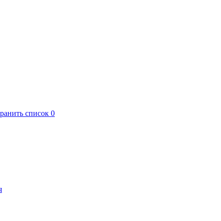
хранить список
0
я