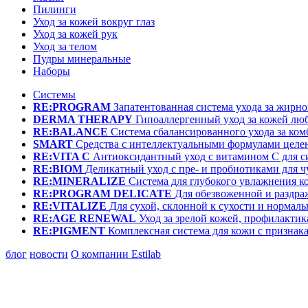
Пилинги
Уход за кожей вокруг глаз
Уход за кожей рук
Уход за телом
Пудры минеральные
Наборы
Системы
RE:PROGRAM
Запатентованная система ухода за жир
DERMA THERAPY
Гипоаллергенный уход за кожей лю
RE:BALANCE
Система сбалансированного ухода за ко
SMART
Средства с интеллектуальными формулами целе
RE:VITA C
Антиоксидантный уход с витамином С для с
RE:BIOM
Деликатный уход с пре- и пробиотиками для 
RE:MINERALIZE
Система для глубокого увлажнения к
RE:PROGRAM DELICATE
Для обезвоженной и раздр
RE:VITALIZE
Для сухой, склонной к сухости и нормал
RE:AGE RENEWAL
Уход за зрелой кожей, профилактик
RE:PIGMENT
Комплексная система для кожи с призна
блог
новости
О компании Estilab